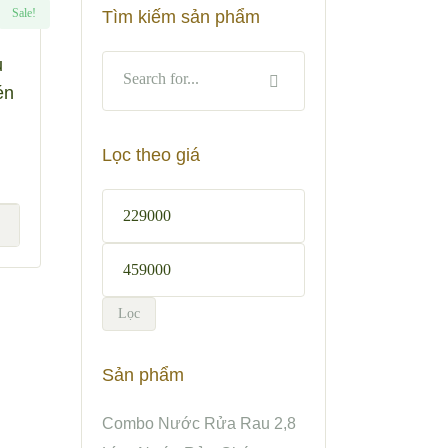
Sale!
Tìm kiếm sản phẩm
u
én
Lọc theo giá
Xem nhanh
Add to
wishlist
Lọc
Sản phẩm
Giá
Giá
Combo Nước Rửa Rau 2,8