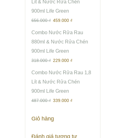
Gốc
Hiện
Lít & Nước Rửa Chén
Là:
Tại
900ml Life Green
656.000 ₫.
Là:
656.000
₫
459.000
₫
459.000 ₫.
Giá
Giá
Combo Nước Rửa Rau
Gốc
Hiện
880ml & Nước Rửa Chén
Là:
Tại
900ml Life Green
318.000 ₫.
Là:
318.000
₫
229.000
₫
229.000 ₫.
Giá
Giá
Combo Nước Rửa Rau 1,8
Gốc
Hiện
Lít & Nước Rửa Chén
Là:
Tại
900ml Life Green
487.000 ₫.
Là:
487.000
₫
339.000
₫
339.000 ₫.
Giỏ hàng
Đánh giá tương tự