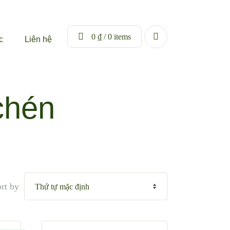
0
₫
/ 0 items
c
Liên hệ
chén
rt by