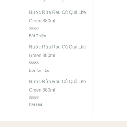
Nước Rửa Rau Củ Quả Life
Green 880ml
Được Xếp
Bởi Thiện
Hạng
4
5
Sao
Nước Rửa Rau Củ Quả Life
Green 880ml
Được Xếp
Bởi Tam Le
Hạng
5
5
Sao
Nước Rửa Rau Củ Quả Life
Green 880ml
Được
Bởi Hải
Xếp
Hạng
3
5 Sao