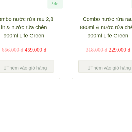
Sale!
mbo nước rửa rau 2,8
Combo nước rửa ra
lít & nước rửa chén
880ml & nước rửa ch
900ml Life Green
900ml Life Green
656.000
₫
459.000
₫
318.000
₫
229.000
₫
nh
Thêm vào giỏ hàng
Xem nhanh
Thêm vào giỏ hàng
Add to
Add to
wishlist
wishlist