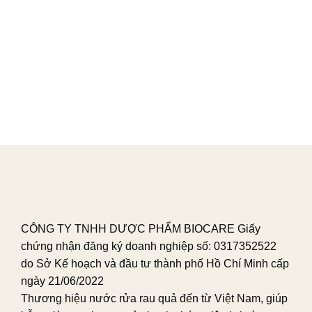
gì? Mua ở đâu chính hãng?
01/08/2024 By
Life Green
Nước rửa rau củ Life Green là sản phẩm của
thương hiệu cùng tên Life Green. Hiện sản
phẩm đang được nhiều người tiêu dùng tin
tưởng lựa chọn và…
CÔNG TY TNHH DƯỢC PHẨM BIOCARE Giấy
chứng nhận đăng ký doanh nghiệp số: 0317352522
do Sở Kế hoạch và đầu tư thành phố Hồ Chí Minh cấp
ngày 21/06/2022
Thương hiệu nước rửa rau quả đến từ Việt Nam, giúp